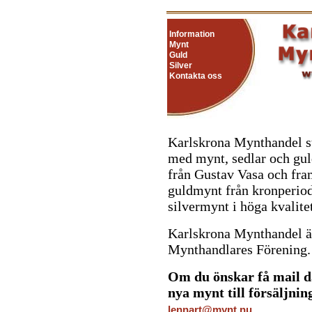
Information
Mynt
Guld
Silver
Kontakta oss
Karlskrona Mynthandel st
med mynt, sedlar och gul
från Gustav Vasa och fra
guldmynt från kronperiod
silvermynt i höga kvalitet
Karlskrona Mynthandel ä
Mynthandlares Förening
Om du önskar få mail d
nya mynt till försäljning
lennart@mynt.nu