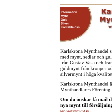
Information
Mynt
Guld
Silver
Kontakta oss
Karlskrona Mynthandel st
med mynt, sedlar och gul
från Gustav Vasa och fra
guldmynt från kronperiod
silvermynt i höga kvalitet
Karlskrona Mynthandel ä
Mynthandlares Förening
Om du önskar få mail d
nya mynt till försäljning
lennart@mynt.nu